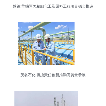
盤錦:華錦阿美精細化工及原料工程項目穩步推進
茂名石化 勇擔責任創新推動高質量發展