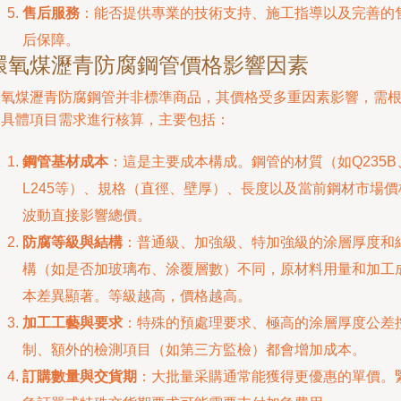
售后服務
：能否提供專業的技術支持、施工指導以及完善的
后保障。
環氧煤瀝青防腐鋼管價格影響因素
環氧煤瀝青防腐鋼管并非標準商品，其價格受多重因素影響，需
據具體項目需求進行核算，主要包括：
鋼管基材成本
：這是主要成本構成。鋼管的材質（如Q235B
L245等）、規格（直徑、壁厚）、長度以及當前鋼材市場價
波動直接影響總價。
防腐等級與結構
：普通級、加強級、特加強級的涂層厚度和
構（如是否加玻璃布、涂覆層數）不同，原材料用量和加工
本差異顯著。等級越高，價格越高。
加工工藝與要求
：特殊的預處理要求、極高的涂層厚度公差
制、額外的檢測項目（如第三方監檢）都會增加成本。
訂購數量與交貨期
：大批量采購通常能獲得更優惠的單價。