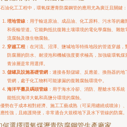
在石油化工工程中，環氧煤瀝青防腐鋼管的應用尤為廣泛且關鍵
埋地管線
：用于輸送原油、成品油、化工原料、污水等的廠
和長輸管道。它能夠抵抗復雜土壤環境的電化學腐蝕、雜散
流腐蝕及微生物腐蝕。
穿越工程
：在河流、沼澤、鹽堿地等特殊地段的管道穿越，
防腐層的防水、耐浸泡和機械強度要求極高，加強級環氧煤
青涂層是常用選擇。
儲罐及設施基礎管網
：連接各類儲罐、反應釜、換熱器的地
管網，處于化工物料可能滲漏的復雜腐蝕環境中。
海洋平臺及碼頭管線
：用于海水冷卻、消防、壓艙水等系統
能抵抗海洋大氣和高鹽分環境的腐蝕。
其優勢在于成本相對經濟、施工工藝成熟（可采用纏繞或噴涂）
適應性強，且維護簡便，非常適合大規模地下及水下管線的防腐
如何選擇環氧煤瀝青防腐鋼管生產廠家