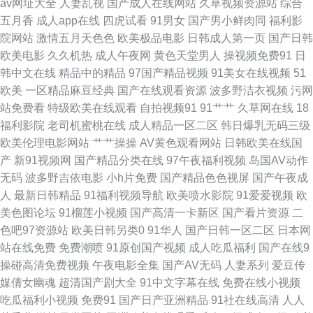
av网址大全
人妻乱视
国产成人在线网站
久草视频资源站
综合
网址 综合97超碰 青青草91 99人人干人人干 国产91精品5 天堂avbt 亚洲黄
五月香
成人app在线
四虎试看
91男女
国产男小鲜肉同
福利影
院网站
激情五月天色色
欧美极品电影
日韩成人第一页
国产日韩
页网址大全 欧美三极 亚洲瑟瑟瑟 尤物在线导航 美女色色 亚洲天堂91 三级
欧美电影
久久机热
成人午夜网
黄色天堂男人
操视频免费91
日
韩中文在线
精品中的精品
97国产精品视频
91美女在线视频
51
网站国产 人人操超碰在线 天堂网最新网址 97视频在线 91精品国产丝袜
欧美
一区精品麻豆经典
国产在线观看资源
波多野洁衣视频
污网
站免费看
特级欧美在线观看
自拍视频91
91艹艹
久草网在线
18
www午夜色色 白丝自慰潮睡91 91色片 婷婷97色色网 天天久人艹 男人肏屄
福利影院
老司机蜜桃在线
成人精品一区二区
韩日爆乳无码三级
欧美伦理电影网站
艹艹操操
AV黄色观看网站
日韩欧美在线国
一区二区 av午夜狸狸 老司机午夜网 日本影院色 五月天色人妻 欧美性交另 深
产
新91视频网
国产精品分类在线
97午夜福利视频
岛国AV动作
无码
波多野吉依电影
小h片免费
国产精品色色视屏
国产午夜成
夜福利院引导站 欧美日韩色色 午夜AV影院 91福利在线视频 午夜精品导航
人
最新日韩精品
91福利视频导航
欧美喷水影院
91爱爱视频
欧
美色图论坛
91榴莲小视频
国产高清一卡新区
国产看片资源
二
91国模在线 日韩无码av网站 深夜影院 日本在线A√ 人妖三级片 九九国产 国
色吧97资源站
欧美日韩另类0
91华人
国产日韩一区二区
日本网
站在线免费
免费潮喷
91原创国产视频
成人吃瓜福利
国产在线9
产交配日韩 超碰爱啪啪 91超碰在线人人 啊v视频在线观看 五月天午夜福利
操碰高清免费视频
午夜电影全集
国产AV无码
人妻系列
爱豆传
媒倩女幽魂
超清国产剧大全
91中文字幕在线
免费在线小视频
亚洲成人伦理 日韩亚洲成人电影 日本女优婷婷 午夜福利色av 色图dd 欧韩
吃瓜福利小视频
免费91
国产日产亚洲精品
91社在线高清
人人