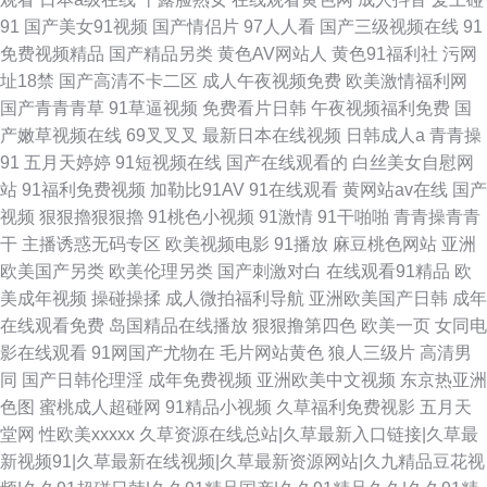
91
国产美女91视频
国产情侣片
97人人看
国产三级视频在线
91
免费视频精品
国产精品另类
黄色AV网站人
黄色91福利社
污网
址18禁
国产高清不卡二区
成人午夜视频免费
欧美激情福利网
国产青青青草
91草逼视频
免费看片日韩
午夜视频福利免费
国
产嫩草视频在线
69叉叉叉
最新日本在线视频
日韩成人a
青青操
91
五月天婷婷
91短视频在线
国产在线观看的
白丝美女自慰网
站
91福利免费视频
加勒比91AV
91在线观看
黄网站av在线
国产
视频
狠狠擼狠狠擼
91桃色小视频
91激情
91干啪啪
青青操青青
干
主播诱惑无码专区
欧美视频电影
91播放
麻豆桃色网站
亚洲
欧美国产另类
欧美伦理另类
国产刺激对白
在线观看91精品
欧
美成年视频
操碰操揉
成人微拍福利导航
亚洲欧美国产日韩
成年
在线观看免费
岛国精品在线播放
狠狠撸第四色
欧美一页
女同电
影在线观看
91网国产尤物在
毛片网站黄色
狼人三级片
高清男
同
国产日韩伦理淫
成年免费视频
亚洲欧美中文视频
东京热亚洲
色图
蜜桃成人超碰网
91精品小视频
久草福利免费视影
五月天
堂网
性欧美xxxxx
久草资源在线总站|久草最新入口链接|久草最
新视频91|久草最新在线视频|久草最新资源网站|久九精品豆花视