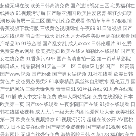
超碰无码在线
欧美日韩高清免费
国产激情视频三区
宅男福利在
线播放
91视频污导航
国产啪亚洲国
欧美性爱密臀
疯狂少妇喷
潮
欧美肏屄一区二区
国产乱伦免费观看
偷拍草草草
97狠狠插
香蕉视频下载污版
三级黄色视频网址
午夜99
91日逼视频
国产
成在线观看
萌白酱一线天
乱伦五月天婷婷
美腿丝袜在线观看
国
产精品3p
91综合碰
国产乱女乱
成人xxxxx
日韩伦理片
91色爱
免费黄色av网址
欧美肥老妇
欧美在线tv
加勒比在线视屏
国产美
女在线免费
91香蕉污APP
国产高清自拍一区
第一页草草影院
韩日成人
精品福利
91天堂一区二区
日韩a级电影
国产二区高清
国产www视频
国产粉嫩
国产男女猛视频
91社在线看
欧美日韩
黄色片
变态另态另类2
91李宗精品
黑丝袜自慰喷水
乱伦五月
国
产无码网站
三级无毒免费
青青草51
91丝袜在线
91九色在线观
看
91插
成人中文字幕免费
成年人网站视频
免费在线影院
日本
欧美第一页
国产ts在线观看
午夜影院国产在线
91操在线观看
日
韩在线播放视频
成人大片一级天天
内射性爱网址大全
欧美社区
第一页
欧美在线视频播放
91视频污污污
超碰在线公开
AV蜜桃
吃瓜
日本欧美在线看
国产精选免费视频
国产精品91视频
69热
最新网址
无码白丝强行免费
激情影院日韩
久草123
福利欧美在