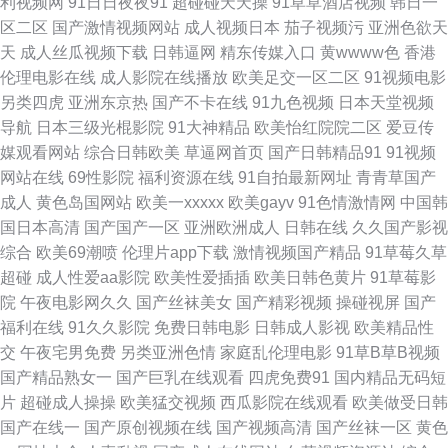
利视频网
91日日夜夜91
超碰碰天天操
91草草酒店视频
韩日一
国床上a级视频 國內精品區在綫 91素人 岛国动作片网站 熟女少妇系列 黄色
区二区
国产激情视频网站
成人视频日本
茄子视频污
亚洲色欲天
天
成人丝瓜视频下载
日韩逼网
精东传媒入口
黄wwww色
香港
网免网站 91偷拍探花网站 肏屄新片 人妖女同 97超碰熟女精品 人人操超碰在
伦理电影在线
成人影院在线播放
欧美足交一区二区
91视频电影
另类四虎
亚洲东京热
国产不卡在线
91九色视频
日本天堂视频
线 91导航成人 超碰视97 午夜激情福利 狠狠涩夜夜 亚洲一区在线 日本αV中
导航
日本三级光棍影院
91大神精品
欧美怡红院院二区
爱豆传
媒观看网站
综合日韩欧美
草逼网首页
国产日韩精品91
91视频
文字幕 www香蕉视频 97超碰源 日本www色色 九一刺激 欧美激情一区 伊人
网站在线
69性影院
福利资源在线
91自拍最新网址
青青草国产
成人
黄色岛国网站
欧美一xxxxx
欧美gayv
91色情激情网
中国韩
爱爱网 狠狠的日天天干 青青操逼网 久久丁香网 国产十日美 久久国产精品区
国日本高清
国产国产一区
亚洲欧洲成人
日韩在线
久久国产影视
综合
欧美69潮喷
伦理片app下载
激情视频国产精品
91草莓久草
97超碰人人妻 欧美一二三四操 51福利社区 久草夜福利 美女足交91 国产素
超碰
成人性爱aa影院
欧美性爱插插
欧美日韩色黄片
91草莓影
院
午夜电影网久久
国产丝袜美女
国产精彩视频
操碰视屏
国产
人不卡 日韩人妻无码同性 午夜福利视频1 人人干人人操人妻 一级a黄 爱豆传
福利在线
91久久影院
免费日韩电影
日韩成人影视
欧美精品性
交
午夜宅男免费
另类亚洲色情
家庭乱伦理电影
91草B草B视频
媒A片 精品自拍传媒 国产日韩一二三区 日韩有码二级 五月激情网站 韩国无
国产精品熟女一
国产巨乳在线观看
四虎免费91
国内精品无码短
片
超碰成人操操
欧美猛交视频
西瓜影院在线观看
欧美做受日韩
码H片 肏屄资源站 五月天去色色 肏屄图片吴梦梦 91在线视频国产 日本A片
国产在线一
国产原创视频在线
国产视频高清
国产丝袜一区
黄色