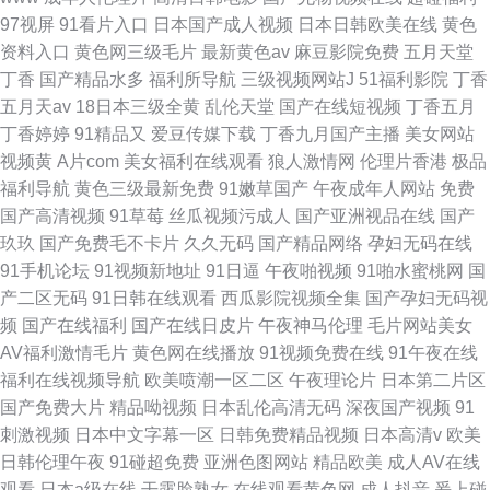
97视屏
91看片入口
日本国产成人视频
日本日韩欧美在线
黄色
资料入口
黄色网三级毛片
最新黄色av
麻豆影院免费
五月天堂
丁香
国产精品水多
福利所导航
三级视频网站J
51福利影院
丁香
五月天av
18日本三级全黄
乱伦天堂
国产在线短视频
丁香五月
丁香婷婷
91精品又
爱豆传媒下载
丁香九月国产主播
美女网站
视频黄
A片com
美女福利在线观看
狼人激情网
伦理片香港
极品
福利导航
黄色三级最新免费
91嫩草国产
午夜成年人网站
免费
国产高清视频
91草莓
丝瓜视频污成人
国产亚洲视品在线
国产
玖玖
国产免费毛不卡片
久久无码
国产精品网络
孕妇无码在线
91手机论坛
91视频新地址
91日逼
午夜啪视频
91啪水蜜桃网
国
产二区无码
91日韩在线观看
西瓜影院视频全集
国产孕妇无码视
频
国产在线福利
国产在线日皮片
午夜神马伦理
毛片网站美女
AV福利激情毛片
黄色网在线播放
91视频免费在线
91午夜在线
福利在线视频导航
欧美喷潮一区二区
午夜理论片
日本第二片区
国产免费大片
精品呦视频
日本乱伦高清无码
深夜国产视频
91
刺激视频
日本中文字幕一区
日韩免费精品视频
日本高清v
欧美
日韩伦理午夜
91碰超免费
亚洲色图网站
精品欧美
成人AV在线
观看
日本a级在线
干露脸熟女
在线观看黄色网
成人抖音
爰上碰