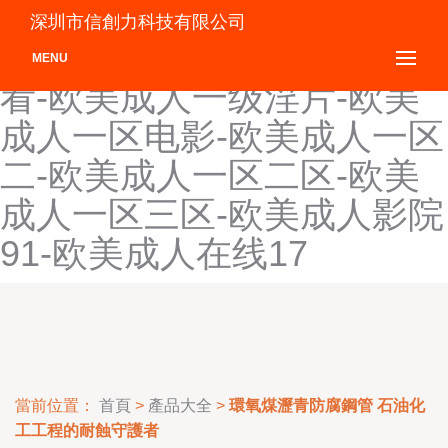
欧美成人性毛片视频-欧美成
深圳市信創力科技有限公司
人性影院-欧美成人性在线观
MENU
看-欧美成人一级淫片-欧美
成人一区电影-欧美成人一区
二-欧美成人一区二区-欧美
成人一区三区-欧美成人影院
91-欧美成人在线17
當前位置：
首頁
>
產品大全
>
環氧煤瀝青防腐鋼管 石油化
工工程的耐蝕守護者