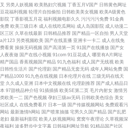
叉
另类人妖视频
欧美熟妇穴视频
丁香五月V国产
日韩黄色网址
豆花福利视频
轮理片自拍偷拍
日韩欧美美女视频
欧美A级黄色
影院
丁香影视五月花
福利视频电影久久
污污污污免费
91金典
免费
欧美三级日本
成人在线吃瓜网站
成人岛国影院
成人动漫二
区三区
久草在线最新
日韩精品推荐
国产精品一区自拍
男人天堂
a片123
另类视频欧美
国产在线直播
亚洲卡一卡二
成人在线免
费看黄
操操无码视频
国产高清第一页
91国产在线播放
国产女
人夜夜做
国产在线小视频
91com
91豆花成人
哪里有A片网址
精产国品
香蕉视频国产精品
91九色福利
成人国产无线视
欧美
日韩性生活片
国产伦理剧
国产精品无套无码
成年人网站免费
国
产精品1000
91九色在线视频
日本伦理片在线
三级无码在线天
堂
久久成人亚洲
日本中文视频在线
伦理剧推荐
国产成人精品日
本
97甜桃品种介绍
91插插插
欧美SE第二页
毛片内射女
激情另
类欧美一二
国产色视频
孕妇三级av无码
日韩欧美色综合
美女
社区成人
在线免费看片
日本一级
国产传媒视频网站
免费观看污
网站
最新激情h网站
国产喷浆抽搐
宅男久久国产精品
国产乱肥
老妇
最新福利影院
欧美人妖视频网站
窝窝午夜理论
久草视频深
夜福利
波多野步中文字幕
日韩福利网址导航
91精品国产社区