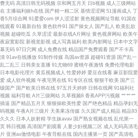
费无码
高清日韩无码视频
宗和网五月天
日b视频
成人三级网站
产传媒第三页 婷婷色黑料91 少妇社区 欧美h网 一本道做爱 在线h片 成人a∨
在
主播福利姬h在线
国产精一精二区
基情涩涩网
51漫画成人
丁
香5月综合网
91爱爱com
伊人涩涩射
黄色视频网址导航
91国在
91网黄 中文字幕绯色av 色色一本岛色 麻豆快播影院 操操超碰 Aⅴ网站 丁香
线观看
91最新自拍
黄色软件91
国产操女人
国产乱人
欧美乱欲
视频
超碰吃瓜
久草涩涩
最新在线A片网址
黄色视屏网站
欧美午
五月天狠狠撸 91c逼 日本少妇内射欧美 黄色电影链接 超碰久久夜夜 久久8热
夜寂寞影院
新视觉影视
成人写真福利
欧美内射网址
日本中文字
幕无码
97日穴网
成人免费在线
精品国产免费观看
国产不卡高
福利姫精品导航 黄色剧场 九一福利版 大香蕉福利社 成人精品鲁一鲁 福利电
清
91av在线播放
91制作传媒
岛国av资源
超碰91资源
国产乱一
乱二乱三
日韩美女直播
91尤物69
蜜桃午夜激情
免费伦理电影
影偶偶 日韩有码视频网 午夜专区 福利久草
日本电影伦理片
黄瓜视频成人
性爱婷婷
爱豆在线看
麻豆影院爱
爱
成人软件视频
午夜宅男在线
91专区在线
狠狠干欧美
国产三
级国产
国产欧美日韩在线
97五月天婷婷
日韩在线网
91福利社
视频
福利导航
A片三级网站
久草视频8
香蕉APP污视频
艹艹艹
插逼
国产精品五月天
狠狠操欧美性爱
国产绝色精品
精品孕妇无
码视频
午夜A片三级片
天美果冻传媒
久久国产成人精品
精品93
久久久
日本人妖射精
学生妹avav
国产熟女视频在线
乱伦第一
页
韩日视频
高清国产剧观看
人妻少妇视频二区
成人无码高清毛
片
亚洲av激情电影
午夜导航在线
国内主播第一页
国产高清电