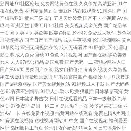
影网址
91社区论坛
免费网站黄色在线
久久偷拍高清亚洲
91午
夜在线免费
亚洲精品第五页
麻豆网站在线观看
91精选国产
国
产精品亚洲
黄色三级成年
五月天婷婷爱
国产不卡小视频
AV色
哟哟
亚洲天堂丁香五月
91社网
美女视频黄全免费
国产精品第
一页国
另类区另类欧美
欧美色图乱伦小说
免费成人软件
黄色网
址视频播放
国产日产美产精品
成人午夜视频
伦理视频网站
黄色
18禁网站
亚洲无码视频在线
成人无码看片
91原创社区
伦理电
影香港
成人免费
蜜桃91色色
A片视频网
国产自在线
操欧美老
女人
人人97综合精品
岛国免费
国产无码一二
蜜桃tv网站入口
国产第66页
另类国产在线
熟女自拍偷拍
青青久视频
久草新视
频在线
激情深爱欧美激情
91视频官网国产
狠狠操-91
91我要操
国产ts视频网站
国产美女视频网站
91视频成人下载
国产无码色
色
91香蕉亚洲精品
91伊人加勒比
欧美狠狠插
日韩精品高清
黄
色av网
日本波多野吉衣
日韩在线观看精品
日本一级电影
久草
网页
97免费艹
岛国一区二区
岛国动作片在
波多野吉衣三级
亚
洲AV一卡
在线免费小视频
搞黄网站在线观看
免费色情A片网扯
91资源在线视频
蜜桃视频网站
91中文
国产在线视频
福利爱爱
网址
岛国搬运工首页
伦理朋友的妈妈
丝袜女同
日韩性爱网址