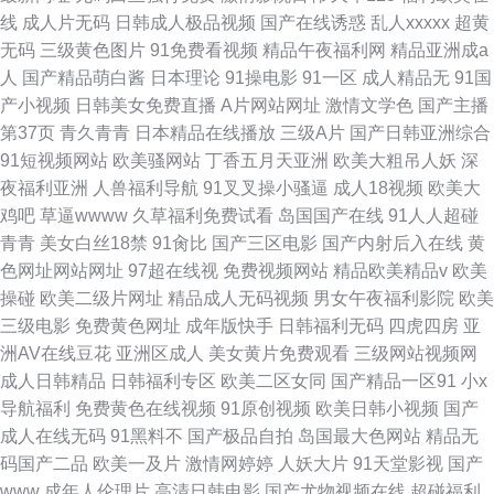
线
成人片无码
日韩成人极品视频
国产在线诱惑
乱人xxxxx
超黄
无码
三级黄色图片
91免费看视频
精品午夜福利网
精品亚洲成a
人
国产精品萌白酱
日本理论
91操电影
91一区
成人精品无
91国
产小视频
日韩美女免费直播
A片网站网址
激情文学色
国产主播
第37页
青久青青
日本精品在线播放
三级A片
国产日韩亚洲综合
91短视频网站
欧美骚网站
丁香五月天亚洲
欧美大粗吊人妖
深
夜福利亚洲
人兽福利导航
91叉叉操小骚逼
成人18视频
欧美大
鸡吧
草逼wwww
久草福利免费试看
岛国国产在线
91人人超碰
青青
美女白丝18禁
91肏比
国产三区电影
国产内射后入在线
黄
色网址网站网址
97超在线视
免费视频网站
精品欧美精品v
欧美
操碰
欧美二级片网址
精品成人无码视频
男女午夜福利影院
欧美
三级电影
免费黄色网址
成年版快手
日韩福利无码
四虎四房
亚
洲AV在线豆花
亚洲区成人
美女黄片免费观看
三级网站视频网
成人日韩精品
日韩福利专区
欧美二区女同
国产精品一区91
小x
导航福利
免费黄色在线视频
91原创视频
欧美日韩小视频
国产
成人在线无码
91黑料不
国产极品自拍
岛国最大色网站
精品无
码国产二品
欧美一及片
激情网婷婷
人妖大片
91天堂影视
国产
www
成年人伦理片
高清日韩电影
国产尤物视频在线
超碰福利