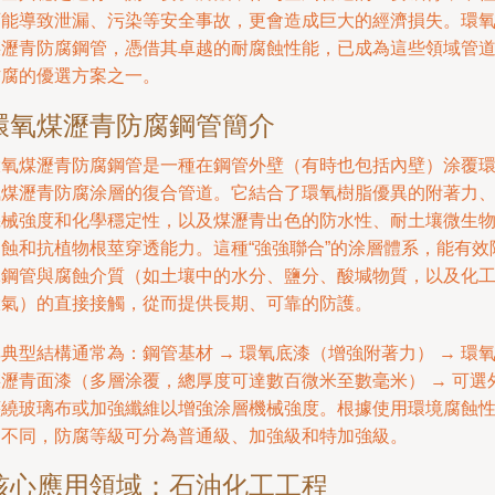
可能導致泄漏、污染等安全事故，更會造成巨大的經濟損失。環
煤瀝青防腐鋼管，憑借其卓越的耐腐蝕性能，已成為這些領域管
防腐的優選方案之一。
環氧煤瀝青防腐鋼管簡介
環氧煤瀝青防腐鋼管是一種在鋼管外壁（有時也包括內壁）涂覆
氧煤瀝青防腐涂層的復合管道。它結合了環氧樹脂優異的附著力
機械強度和化學穩定性，以及煤瀝青出色的防水性、耐土壤微生
侵蝕和抗植物根莖穿透能力。這種“強強聯合”的涂層體系，能有效
絕鋼管與腐蝕介質（如土壤中的水分、鹽分、酸堿物質，以及化
大氣）的直接接觸，從而提供長期、可靠的防護。
典型結構通常為：鋼管基材 → 環氧底漆（增強附著力） → 環
煤瀝青面漆（多層涂覆，總厚度可達數百微米至數毫米） → 可選
纏繞玻璃布或加強纖維以增強涂層機械強度。根據使用環境腐蝕
的不同，防腐等級可分為普通級、加強級和特加強級。
核心應用領域：石油化工工程