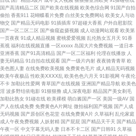
自线
国产精品3级片
成年女人视频
狠狠撸亚洲欧美
91操碰在线
发福利 91人妻视频 国产精自拍 青青草操逼视频 国产精品成年 天堂久久大香
国产高清精品二区
国产欧美在线视频
欧美色综合网
91国产自拍
偷拍
香蕉911
花蝴蝶看片免费
白丝美女免费网站
欧美女人与动
蕉 久草色视频 福利午夜探花 国产馆绿帽 日韩色图网 欧美人妻自慰 伪娘白丝
物交
国产精品无码电影
91插插库
97超碰大香蕉
户外自慰影院
国产一区二区二区
国产偷窥盗摄视频
成人动漫网站观看
欧美第
内射 国产日韩九九 玖玖艹东京 AⅤ日韩 欧美国产专区 狠狠喽老司机 97久久
一页夜夜
91成人精品视频
蜜桃爱爱视频
乱伦熟女五月天
91香
蕉视
福利在线视频直播
一区xxxxx
岛国大片免费视频
一道日本
视频 91cn视频 91人妻字幕 蜜芽成人网站 精品自拍傳媒 黑料网曝福利导航
亚洲香蕉
国产91高清精品
国产一区二区福利
伦理在线播放
人
妻无码精品
91自拍在线观看
国产一级片内射
夜夜骑青青草
欧
国产视频久久探花 九一网站永久免费 91c仔丝袜在线 A片视屏 www日日干
美色图人妻
在线免费欧美视频
免费黄色毛片
成人精品无码视频
欧美午夜极品
性欧美ⅩⅩⅩⅩ乱
欧美色色六月天
91影视网
午夜伦
wwwav在 福利社在线观看 午夜福利A片官网 最新91在线视频 亚洲青青操原
不卡
加勒比性爱网
青草国产在线视频
亚洲国产精品导航
欧美色
淫
波多野结依电影
91狠狠撸
成人深夜电影
精品国产美女剃毛
伊人久肏 亚州综合15P 东京热色图片 韩国电影色色 五月激情综合基地 51福
加勒比熟女
91碰在线
欧美裸模
萌白酱国产一区
美国一级AV
国
产人在线成免费
免费黄色A片网址
微拍福利国产视频
国产人成
利视频导航 另类国产在线 国产传媒三级 国产精品熟女一区 AV黄色在线 丝袜
无码视频
国产原创区色花堂
在线免费黄A片
久草福利
乱伦家庭
成人午夜免费视频
人妖射精
国产屁屁
国产精品天干天
国产精品
足交影视 91影音绯色 超碰大青青97 91中文视频 91成人入口 丝袜AV影院 韩
午夜一区
中文字幕无码人妻
日本不卡二区
国产日韩91
久草福