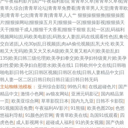
产午夜福利影片|国产午夜福利影院
青青草久草|青青草久草视|青
青草久综合|青青草论坛|青青草免费看|青青草男人天堂|青青草欧
美|青青草七次|青青草青|青青草人人艹
狠狠操狠狠撸|狠狠操图
片|狠狠操网站|狠狠操五月天|狠狠操一区|狠狠操影视|狠狠插天
天干|狠狠干成人|狠狠干大香蕉|狠狠干狠狠
乱轮一区|乱码福利
视频网站|乱码欧美电影|乱码熟女人妻|乱码在线观看性色|乱禽伦
交自述|乱人伦30p|乱日视频|乱肉aA偷伦视频|乱乳大伦
欧美又
粗又大无码|欧美又大又长A级|欧美又黄又粗A片|欧美欲乱妇
135|欧美曰韩三级伦理|欧美孕妇拳交|欧美孕妇特级黄片|欧美孕
妇性爱|欧美孕妇自慰喷水|欧美在线1
日韩欧州中文在线|日韩啪
啪电影|日韩七区|日韩区视频|日韩区在线|日韩人妻精品中文|日
韩人妻一区二区|日韩日B|日韩日逼|日韩日韩无码
主站蜘蛛池模板：
亚州综合影院
|
99热只有
|
在线超碰色片
|
国产
精品中文
|
激情小色网
|
av狼友网站
|
亚洲元码影记
|
国内精品第
一页
|
欧美亚综合网
|
草草影院日本
|
国内九九亚
|
日韩不卡影院
|
91视频国语免费
|
午夜福利AV影片
|
91熊猫
|
欧美色图20p
|
色悠
悠福利导航
|
91颜色的官网
|
青青草欧美在线
|
岛国91线观看
|
四
虎色色
|
成人影视网卡
|
超碰成人福利
|
91的美女视频
|
国产伪娘