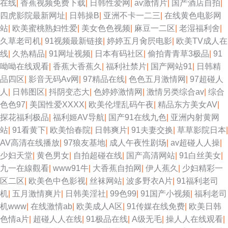
在线
|
香蕉视频免费下载
|
日韩性爱网
|
av激情片
|
国产酒店自拍
|
四虎影院最新网址
|
日韩操B
|
亚洲不卡一二三
|
在线黄色电影网
站
|
欧美蜜桃熟妇性爱
|
美女色色视频
|
麻豆一二区
|
老湿福利舍
|
久草老司机
|
91视频最新链接
|
婷婷五月肏屄电影
|
欧美TV成人在
线
|
久热精品
|
91网址视频
|
日本有码社区
|
偷拍青青草3极品
|
91
呦呦在线观看
|
香蕉大香蕉久
|
福利社禁片
|
国产网站91
|
日韩精
品四区
|
影音无码Av网
|
97精品在线
|
色色五月激情网
|
97超碰人
人
|
日韩图区
|
抖阴变态大
|
色婷婷激情网
|
激情另类综合av
|
综合
色色97
|
美国性爱XXXX
|
欧美伦埋乱码午夜
|
精品东方美女AV
|
探花福利极品
|
福利姬AV导航
|
国产91在线九色
|
亚洲内射黄网
站
|
91看黄下
|
欧美怡春院
|
日韩爽片
|
91夫妻交换
|
草草影院日本
|
AV高清在线播放
|
97狼友基地
|
成人午夜性剧场
|
av超碰人人操
|
少妇天堂
|
黄色男女
|
自拍超碰在线
|
国产高清网站
|
91白丝美女
|
九一在線觀看
|
www91牛
|
大香蕉自拍网
|
伊人蕉久
|
少妇精彩一
区二区
|
欧美色中色影视
|
丝袜网站
|
波多野衣A片
|
91福利老司
机
|
五月激情爽片
|
日韩美淫社
|
99色99
|
91国产小视频
|
福利老司
机www
|
在线激情ab
|
欧美成人A区
|
91传媒在线免费
|
欧美日韩
色情a片
|
超碰人人在线
|
91极品在线
|
A级无毛
|
操人人在线观看
|