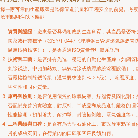
選擇一家可靠的生產廠家是確保管道質量和工程安全的前提。考
時應重點關注以下幾點：
資質與認證
：廠家是否具備相應的生產資質，其產品是否符
國家或行業標準（如SY/T 0447《埋地鋼質管道環氧煤瀝青
腐層技術標準》），是否通過ISO質量管理體系認證。
技術與工藝
：是否擁有先進、穩定的自動化生產線（如鋼管
丸除銹線、中頻加熱線、無氣噴涂或擠壓纏繞涂覆設備），
否嚴格控制除銹等級（通常要求達到Sa2.5級）、涂層厚度
均勻性和固化質量。
原料與檢測
：是否使用優質的環氧樹脂、煤瀝青及固化劑；
否配備完善的實驗室，對原料、半成品和成品進行嚴格的理
性能檢測（如附著力、耐沖擊、耐陰極剝離、電氣強度等）
工程業績與口碑
：是否有為大型石油化工、市政等重點項目
貨的成功案例，在行業內的口碑和客戶反饋如何。