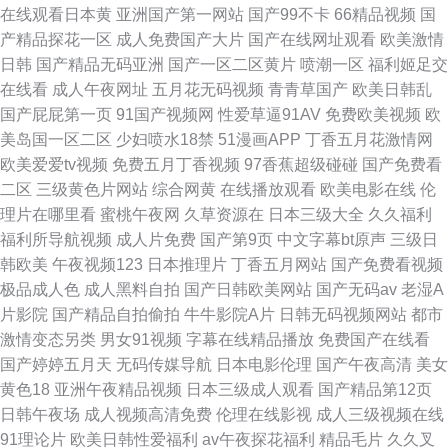
在线观看日本黄
亚洲国产第一网站
国产99不卡
66精品视频
国
产精品探花一区
成人免费国产大片
国产在线网址观看
欧美激情
日韩
国产精品无码亚洲
国产一区二区黄片
喷潮一区
福利姬足交
在线看
成人午夜网址
五月花无码视频
青青草国产
欧美日韩乱
国产屁屁第一页
91国产视频网
性爱草逼91AV
免费欧美视频
欧
美岛国一区二区
少妇喷水18禁
51漫画APP
丁香五月花激情网
欧美爱爱tv视频
免费五月丁香视频
97香蕉超级碰碰
国产免费看
二区
三级黄色片网站
综合网黄
在线播放观看
欧美电影在线
伦
理片在哪里看
蜜桃午夜网
久草资源在
日本三级大全
久久福利
福利所导航视频
成人片免费
国产第9页
中文字幕bt原声
三级日
韩欧美
午夜视频123
日本推理片
丁香五月网站
国产免费看视频
极品成人色
成人黑料自拍
国产日韩欧美网站
国产无码av
老湿A
片影院
国产精品自拍偷拍
牛牛影院A片
日韩无码视频网站
都市
激情变态另类
男女91视频
字幕在线精品播放
免费国产在线看
国产婷婷五月天
无码传媒导航
日本电影伦理
国产午夜高清
美女
黄色18
亚洲午夜精品视频
日本三级成人观看
国产精品第12页
日韩午夜场
成人视频高清免费
伦理在线影视
成人三级视频在线
91理论片
欧美日韩性爱福利
av午夜探花福利
精品毛片
久久叉