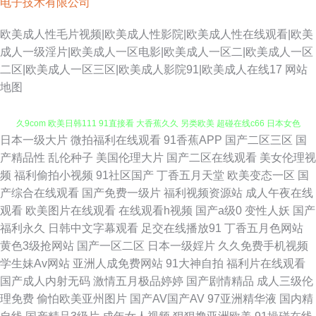
电子技术有限公司
欧美成人性毛片视频|欧美成人性影院|欧美成人性在线观看|欧美
成人一级淫片|欧美成人一区电影|欧美成人一区二|欧美成人一区
二区|欧美成人一区三区|欧美成人影院91|欧美成人在线17
网站
地图
日本一级大片
微拍福利在线观看
91香蕉APP
国产二区三区
国
日韩精品免费 另类图片综合 欧州成人一三区 黑丝AV网 国产香蕉99 蜜芽久
产精品性
乱伦种子
美国伦理大片
国产二区在线观看
美女伦理视
频
福利偷拍小视频
91社区国产
丁香五月天堂
欧美变态一区
国
久9com 欧美日韩111 91直接看 大香蕉久久 另类欧美 超碰在线c66 日本女色
产综合在线观看
国产免费一级片
福利视频资源站
成人午夜在线
观看
欧美图片在线观看
在线观看h视频
国产a级0
变性人妖
国产
色视频 老司机成人福利 亚洲黄色免费电影 91自慰 51视频网 国产日韩欧美足
福利永久
日韩中文字幕观看
足交在线播放91
丁香五月色网站
黄色3级抢网站
国产一区二区
日本一级婬片
久久免费手机视频
交 av导航网站 超碰99热 亚洲国产aa 欧美另类女人男人 福利社123 五月天
学生妹Av网站
亚洲人成免费网站
91大神自拍
福利片在线观看
国产成人内射无码
激情五月极品婷婷
国产剧情精品
成人三级伦
91视频 青娱乐最新地址 欧美精品18 www91爱爱 亚洲日本色网扯 美女深夜
理免费
偷怕欧美亚州图片
国产AV国产AV
97亚洲精华液
国内精