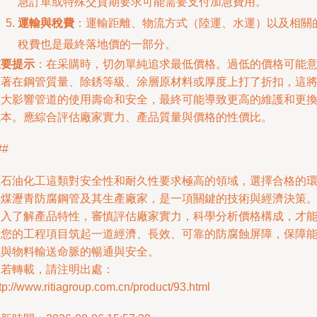
急訂單或特殊交貨期要求可能需要支付加急費用。
運輸與稅費
：運輸距離、物流方式（陸運、水運）以及相關
稅費也是最終落地價的一部分。
重要提示
：在采購時，切勿單純追求最低價格。過低的價格可能
味著在鋼管質量、除銹等級、涂層原材料或厚度上打了折扣，這
極大影響管道的使用壽命和安全，最終可能導致更高的維護和更
成本。應綜合評估廠家實力、產品質量與價格的性價比。
##
在石油化工這類對安全性和耐久性要求極高的領域，選擇合格的
氧煤瀝青防腐鋼管及其生產廠家，是一項關鍵的技術與經濟決策
深入了解產品特性，審慎評估廠家實力，科學分析價格構成，才
為您的工程項目筑起一道經濟、長效、可靠的防腐蝕屏障，保障
源與物料輸送命脈的暢通與安全。
如若轉載，請注明出處：
tp://www.ritiagroup.com.cn/product/93.html