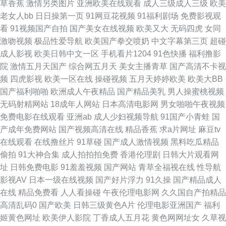
草香蕉
激情另类图片
亚洲欧美在线观看
成人三级成人三级
欧美
123区 a天堂网在线 欧洲人人肏 亚洲激情性爱 欧美伦理片 人妖伪娘在线视频
老女人bb
日日操第一页
91网豆花视频
91福利剧场
免费影视观
看
91视频国产自拍
国产美女在线视频
欧美又大
无码四虎
女同
大香蕉午夜福利 四虎影院最新地址 欧亚色图 丁香五月天狠狠撸 美日青青肏
激吻视频
极品性爱导航
欧美国产拳交喷奶
中文字幕第三页
超碰
成人影视
欧美日韩中文一区
手机看片1204
91色快播
福利撸影
日本理论53水 91变态 日韩欧美TV 成人午夜剧场福利 一区二区 午夜福利论
院
激情五月天国产
综合网五月天
美女主播青草
国产高清不卡视
频
四虎影视
欧美一区在线
操碰视频
五月天婷婷欧美
欧美大BB
坛 色五月97 51黑料福利社 韩日1区 另类激情ve 久久伊人免费 超碰注妇 91
国产福利啪啪
欧洲成人午夜精品
国产精品美乳
男人操蜜桃视频
无码射精网站
18成年人网站
日本高清电影网
男女啪啪午夜视频
新地址 91网站秘 美女夜色黄 91大片在线播放 99超碰大香蕉 欧美a四级片 日
免费电影在线观看
亚洲ab
成人少妇视频导航
91国产小青蛙
国
产成年免费网站
国产视频高清在线
精品香蕉
求a片网址
麻豆tv
本色黄 超碰51黑料在线 日韩免费肏屄 91豆花网页 51青草视频在线 国产六
在线观看
在线撸丝片
91草碰
国产成人激情视频
黑料吃瓜精品
偷拍
91大神合集
成人拍拍拍免费
香港伦理剧
日韩大片观看网
页 欧美人人插 在线观看色 超碰成人综合 黄色免费高清网站 91磁力 韩国福
址
日韩免费电影
91羞羞视频
国产网站
青草全福视在线
性导航
影视AV
日本一级在线视频
国产好片浮力
91久操
国产精品成人
利电影网 欧美啊啊啊 国产传媒专区 俺去啦综合网址 午夜三级啪啪 综合色图
在线
精品免费看
人人看操碰
午夜伦理电影网
久久国自产拍精品
高清乱码0
国产欧美
日韩三级黄色A片
伦理电影亚洲国产
福利
97在线视频鸥洲 欧美情色图文 ts性爱网 丰满少妇综合网 91次园 91老司机综
姬黄色网址
欧美伊人影院
丁香成人五月花
黄色网网址女
久草视