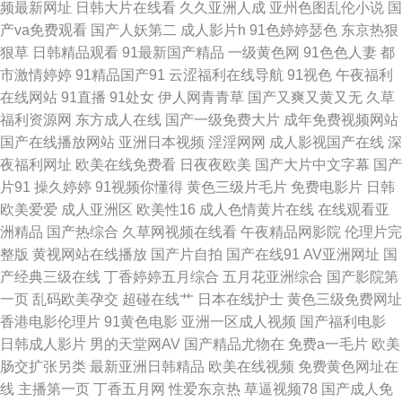
频最新网址
日韩大片在线看
久久亚洲人成
亚州色图乱伦小说
国
合热 日本足交视频 微拍福利二区 成人片大香蕉 日本三级人妻 久久伊人视频
产va免费观看
国产人妖第二
成人影片h
91色婷婷瑟色
东京热狠
狠草
日韩精品观看
91最新国产精品
一级黄色网
91色色人妻
都
俺去啦最新网址 操欧美女孩的穴 欧美性交片深喉 超碰人人摸人人爱 婷婷色
市激情婷婷
91精品国产91
云涩福利在线导航
91视色
午夜福利
在线网站
91直播
91处女
伊人网青青草
国产又爽又黄又无
久草
成人网 久久靑青操 人妻精品久久 91福利微拍 午夜激情av网站 男人天堂无码
福利资源网
东方成人在线
国产一级免费大片
成年免费视频网站
国产在线播放网站
亚洲日本视频
淫淫网网
成人影视国产在线
深
超碰九九 超碰啪啪在线 午夜寂寞福利 欧美成人www 欧美日AB 日韩卡一卡
夜福利网址
欧美在线免费看
日夜夜欧美
国产大片中文字幕
国产
片91
操久婷婷
91视频你懂得
黄色三级片毛片
免费电影片
日韩
二卡三 91传媒视频 老司机无码 黄色无码91精东 东方欧美亚洲 午夜剧场老司
欧美爱爱
成人亚洲区
欧美性16
成人色情黄片在线
在线观看亚
洲精品
国产热综合
久草网视频在线看
午夜精品网影院
伦理片完
机 午夜香蕉成人网站 美女足交91 欧美TV成人在线 91九色韩国 在线狼友 国
整版
黄视网站在线播放
国产片自拍
国产在线91
AV亚洲网址
国
产经典三级在线
丁香婷婷五月综合
五月花亚洲综合
国产影院第
产TS系里 超碰青青操 青青操网站 aa国产探花 欧洲免费三级片 无码一卡 传
一页
乱码欧美孕交
超碰在线艹
日本在线护士
黄色三级免费网址
香港电影伦理片
91黄色电影
亚洲一区成人视频
国产福利电影
媒视频在线入口 91she在线 福利伦理影院 国产视频福利 大香蕉久久 国产在
日韩成人影片
男的天堂网AV
国产精品尤物在
免费a一毛片
欧美
肠交扩张另类
最新亚洲日韩精品
欧美在线视频
免费黄色网址在
线第一页 日本蜜桃综合网 国内成人精品 美女足交网站 韩国自拍视频精选 国
线
主播第一页
丁香五月网
性爱东京热
草逼视频78
国产成人免