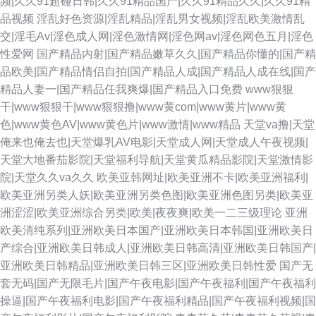
频|久久91超碰日韩|久久91精品国产|久久91精品久久|久久91精
品视频
淫乱好色资源|淫乱精品|淫乱男女视频|淫乱欧美激情乱
交|淫毛Av|淫色成人网|淫色激情网|淫色网av|淫色网色五月|淫色
性爱网
国产精品内射|国产精品嫩草久久|国产精品你懂的|国产精
品欧美|国产精品情侣自拍|国产精品人成|国产精品人成在线|国产
精品人妻一|国产精品任我爽爆|国产精品入口免费
www狠狠
干|www狠狠干|www狠狠撸|www黄com|www黄片|www黄
色|www黄色AV|www黄色片|www激情|www精品
天堂va撸|天堂
俺来也俺去也|天堂爆乳AV电影|天堂成人网|天堂成人午夜视频|
天堂大地番茄影院|天堂福利导航|天堂黄瓜精品影院|天堂激情影
院|天堂久久va久久
欧美亚韩网址|欧美亚洲不卡|欧美亚洲福利|
欧美亚洲另类人妖|欧美亚洲另类色图|欧美亚洲色图另类|欧美亚
洲涩涩|欧美亚洲综合另类|欧美|夜夜爽|欧美一二三级理论
亚洲
欧美清纯系列|亚洲欧美日本国产|亚洲欧美日本韩国|亚洲欧美日
产综合|亚洲欧美日韩成人|亚洲欧美日韩高清|亚洲欧美日韩国产|
亚洲欧美日韩精品|亚洲欧美日韩三区|亚洲欧美日韩性爱
国产无
套无码|国产无限毛片|国产午夜电影|国产午夜福利|国产午夜福利
操逼|国产午夜福利电影|国产午夜福利精品|国产午夜福利视频|国