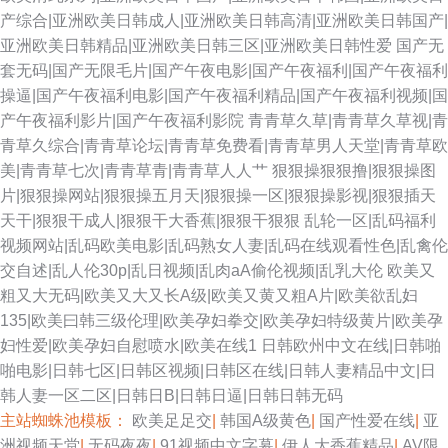
产综合|亚洲欧美日韩成人|亚洲欧美日韩高清|亚洲欧美日韩国产|
亚洲欧美日韩精品|亚洲欧美日韩三区|亚洲欧美日韩性爱
国产无
套无码|国产无限毛片|国产午夜电影|国产午夜福利|国产午夜福利
操逼|国产午夜福利电影|国产午夜福利精品|国产午夜福利视频|国
产午夜福利影片|国产午夜福利影院
青青草久草|青青草久草视|青
青草久综合|青青草论坛|青青草免费看|青青草男人天堂|青青草欧
美|青青草七次|青青草青|青青草人人艹
狠狠操狠狠撸|狠狠操图
片|狠狠操网站|狠狠操五月天|狠狠操一区|狠狠操影视|狠狠插天
天干|狠狠干成人|狠狠干大香蕉|狠狠干狠狠
乱轮一区|乱码福利
视频网站|乱码欧美电影|乱码熟女人妻|乱码在线观看性色|乱禽伦
交自述|乱人伦30p|乱日视频|乱肉aA偷伦视频|乱乳大伦
欧美又
粗又大无码|欧美又大又长A级|欧美又黄又粗A片|欧美欲乱妇
135|欧美曰韩三级伦理|欧美孕妇拳交|欧美孕妇特级黄片|欧美孕
妇性爱|欧美孕妇自慰喷水|欧美在线1
日韩欧州中文在线|日韩啪
啪电影|日韩七区|日韩区视频|日韩区在线|日韩人妻精品中文|日
韩人妻一区二区|日韩日B|日韩日逼|日韩日韩无码
主站蜘蛛池模板：
欧美足足交
|
韩国A级黄色
|
国产性爱在线
|
亚
洲视频天堂
|
无码夜夜
|
91视频中文字幕
|
伊人大香蕉精品
|
AV限