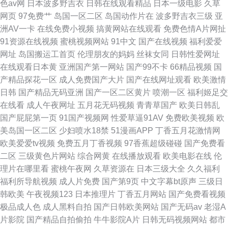
色av网
日本波多野吉衣
日韩在线观看精品
日本一级电影
久草
网页
97免费艹
岛国一区二区
岛国动作片在
波多野吉衣三级
亚
洲AV一卡
在线免费小视频
搞黄网站在线观看
免费色情A片网扯
91资源在线视频
蜜桃视频网站
91中文
国产在线视频
福利爱爱
网址
岛国搬运工首页
伦理朋友的妈妈
丝袜女同
日韩性爱网址
在线观看日本黄
亚洲国产第一网站
国产99不卡
66精品视频
国
产精品探花一区
成人免费国产大片
国产在线网址观看
欧美激情
日韩
国产精品无码亚洲
国产一区二区黄片
喷潮一区
福利姬足交
在线看
成人午夜网址
五月花无码视频
青青草国产
欧美日韩乱
国产屁屁第一页
91国产视频网
性爱草逼91AV
免费欧美视频
欧
美岛国一区二区
少妇喷水18禁
51漫画APP
丁香五月花激情网
欧美爱爱tv视频
免费五月丁香视频
97香蕉超级碰碰
国产免费看
二区
三级黄色片网站
综合网黄
在线播放观看
欧美电影在线
伦
理片在哪里看
蜜桃午夜网
久草资源在
日本三级大全
久久福利
福利所导航视频
成人片免费
国产第9页
中文字幕bt原声
三级日
韩欧美
午夜视频123
日本推理片
丁香五月网站
国产免费看视频
极品成人色
成人黑料自拍
国产日韩欧美网站
国产无码av
老湿A
片影院
国产精品自拍偷拍
牛牛影院A片
日韩无码视频网站
都市