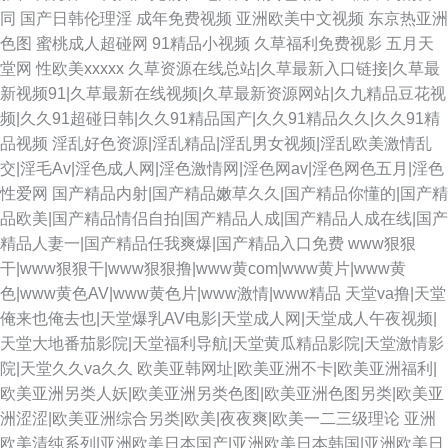
同
国产日韩伦理淫
成年免费视频
亚洲欧美中文视频
东京热亚洲
色图
蜜桃成人超碰网
91精品小视频
久草福利免费视影
五月天
堂网
性欧美xxxxx
久草资源在线总站|久草最新入口链接|久草最
新视频91|久草最新在线视频|久草最新资源网站|久九精品豆花视
频|久久91超碰日韩|久久91精品国产|久久91精品久久|久久91精
品视频
淫乱好色资源|淫乱精品|淫乱男女视频|淫乱欧美激情乱
交|淫毛Av|淫色成人网|淫色激情网|淫色网av|淫色网色五月|淫色
性爱网
国产精品内射|国产精品嫩草久久|国产精品你懂的|国产精
品欧美|国产精品情侣自拍|国产精品人成|国产精品人成在线|国产
精品人妻一|国产精品任我爽爆|国产精品入口免费
www狠狠
干|www狠狠干|www狠狠撸|www黄com|www黄片|www黄
色|www黄色AV|www黄色片|www激情|www精品
天堂va撸|天堂
俺来也俺去也|天堂爆乳AV电影|天堂成人网|天堂成人午夜视频|
天堂大地番茄影院|天堂福利导航|天堂黄瓜精品影院|天堂激情影
院|天堂久久va久久
欧美亚韩网址|欧美亚洲不卡|欧美亚洲福利|
欧美亚洲另类人妖|欧美亚洲另类色图|欧美亚洲色图另类|欧美亚
洲涩涩|欧美亚洲综合另类|欧美|夜夜爽|欧美一二三级理论
亚洲
欧美清纯系列|亚洲欧美日本国产|亚洲欧美日本韩国|亚洲欧美日