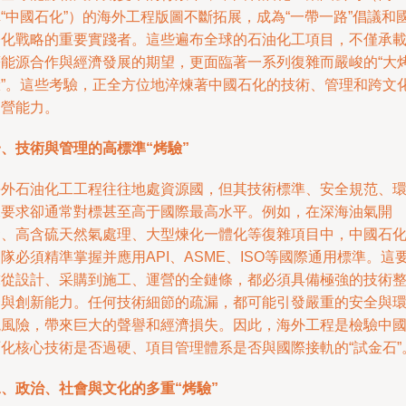
“中國石化”）的海外工程版圖不斷拓展，成為“一帶一路”倡議和
際化戰略的重要實踐者。這些遍布全球的石油化工項目，不僅承
著能源合作與經濟發展的期望，更面臨著一系列復雜而嚴峻的“大
驗”。這些考驗，正全方位地淬煉著中國石化的技術、管理和跨文
運營能力。
、技術與管理的高標準“烤驗”
海外石油化工工程往往地處資源國，但其技術標準、安全規范、
保要求卻通常對標甚至高于國際最高水平。例如，在深海油氣開
發、高含硫天然氣處理、大型煉化一體化等復雜項目中，中國石
隊必須精準掌握并應用API、ASME、ISO等國際通用標準。這
求從設計、采購到施工、運營的全鏈條，都必須具備極強的技術
合與創新能力。任何技術細節的疏漏，都可能引發嚴重的安全與
境風險，帶來巨大的聲譽和經濟損失。因此，海外工程是檢驗中
石化核心技術是否過硬、項目管理體系是否與國際接軌的“試金石”
二、政治、社會與文化的多重“烤驗”