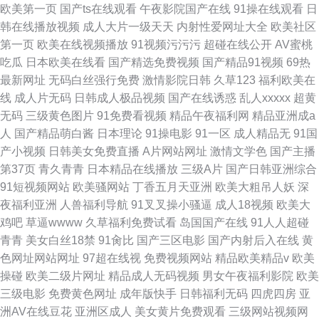
欧美第一页
国产ts在线观看
午夜影院国产在线
91操在线观看
日
韩在线播放视频
成人大片一级天天
内射性爱网址大全
欧美社区
第一页
欧美在线视频播放
91视频污污污
超碰在线公开
AV蜜桃
吃瓜
日本欧美在线看
国产精选免费视频
国产精品91视频
69热
最新网址
无码白丝强行免费
激情影院日韩
久草123
福利欧美在
线
成人片无码
日韩成人极品视频
国产在线诱惑
乱人xxxxx
超黄
无码
三级黄色图片
91免费看视频
精品午夜福利网
精品亚洲成a
人
国产精品萌白酱
日本理论
91操电影
91一区
成人精品无
91国
产小视频
日韩美女免费直播
A片网站网址
激情文学色
国产主播
第37页
青久青青
日本精品在线播放
三级A片
国产日韩亚洲综合
91短视频网站
欧美骚网站
丁香五月天亚洲
欧美大粗吊人妖
深
夜福利亚洲
人兽福利导航
91叉叉操小骚逼
成人18视频
欧美大
鸡吧
草逼wwww
久草福利免费试看
岛国国产在线
91人人超碰
青青
美女白丝18禁
91肏比
国产三区电影
国产内射后入在线
黄
色网址网站网址
97超在线视
免费视频网站
精品欧美精品v
欧美
操碰
欧美二级片网址
精品成人无码视频
男女午夜福利影院
欧美
三级电影
免费黄色网址
成年版快手
日韩福利无码
四虎四房
亚
洲AV在线豆花
亚洲区成人
美女黄片免费观看
三级网站视频网