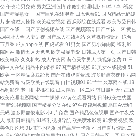
交
午夜宅男免费
另类亚洲色情
家庭乱伦理电影
91草B草B视频
媒A片 精品自拍传媒 国产日韩一二三区 日韩有码二级 五月激情网站 韩国无
国产精品熟女一
国产巨乳在线观看
四虎免费91
国内精品无码短
片
超碰成人操操
欧美猛交视频
西瓜影院在线观看
欧美做受日韩
码H片 肏屄资源站 五月天去色色 肏屄图片吴梦梦 91在线视频国产 日本A片
国产在线一
国产原创视频在线
国产视频高清
国产丝袜一区
黄色
av网址大全
人妻乱视
国产成人在线网站
久草视频资源站
综合
网址 综合97超碰 青青草91 99人人干人人干 国产91精品5 天堂avbt 亚洲黄
五月香
成人app在线
四虎试看
91男女
国产男小鲜肉同
福利影
院网站
激情五月天色色
欧美极品电影
日韩成人第一页
国产日韩
页网址大全 欧美三极 亚洲瑟瑟瑟 尤物在线导航 美女色色 亚洲天堂91 三级
欧美电影
久久机热
成人午夜网
黄色天堂男人
操视频免费91
日
韩中文在线
精品中的精品
97国产精品视频
91美女在线视频
51
网站国产 人人操超碰在线 天堂网最新网址 97视频在线 91精品国产丝袜
欧美
一区精品麻豆经典
国产在线观看资源
波多野洁衣视频
污网
站免费看
特级欧美在线观看
自拍视频91
91艹艹
久草网在线
18
www午夜色色 白丝自慰潮睡91 91色片 婷婷97色色网 天天久人艹 男人肏屄
福利影院
老司机蜜桃在线
成人精品一区二区
韩日爆乳无码三级
欧美伦理电影网站
艹艹操操
AV黄色观看网站
日韩欧美在线国
一区二区 av午夜狸狸 老司机午夜网 日本影院色 五月天色人妻 欧美性交另 深
产
新91视频网
国产精品分类在线
97午夜福利视频
岛国AV动作
无码
波多野吉依电影
小h片免费
国产精品色色视屏
国产午夜成
夜福利院引导站 欧美日韩色色 午夜AV影院 91福利在线视频 午夜精品导航
人
最新日韩精品
91福利视频导航
欧美喷水影院
91爱爱视频
欧
美色图论坛
91榴莲小视频
国产高清一卡新区
国产看片资源
二
91国模在线 日韩无码av网站 深夜影院 日本在线A√ 人妖三级片 九九国产 国
色吧97资源站
欧美日韩另类0
91华人
国产日韩一区二区
日本网