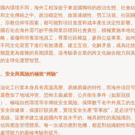
與國內環境不同，海外工程深嵌于東道國獨特的政治生態、社會
構和文化傳統之中。政治穩定性、政策連續性、勞工法規、社區
系、宗教信仰等因素，都可能對項目進度和成本產生決定性影響
中國石化在海外需巧妙平衡商業目標與社會責任，積極實施本地
戰略，雇傭和培養當地員工，尊重社區權益，參與公益事業。如
在不同文化背景下進行有效溝通、建立互信、化解矛盾，成為比
術難題更為復雜的長期課題。這考驗著企業的跨文化融合能力與
正的全球化運營智慧。
、安全與風險的極致“烤驗”
石油化工行業本身具有高溫高壓、易燃易爆的特性，而海外項目
能還疊加了地域沖突、恐怖主義威脅、公共衛生事件（如新冠疫
情）、極端自然環境等非傳統安全風險。保障數千名中外員工的
命安全與健康，保護巨額資產，實現安全生產“零事故”，是必須守
的底線。這要求建立遠超國內常規水平的、極具韌性的風險識別
評估與應急管理體系。每一次成功應對危機，都是對組織韌性和
機處理能力的嚴峻考驗和提升。