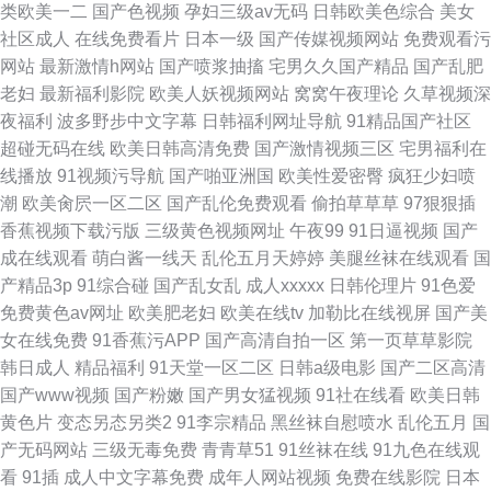
类欧美一二
国产色视频
孕妇三级av无码
日韩欧美色综合
美女
社区成人
在线免费看片
日本一级
国产传媒视频网站
免费观看污
网站
最新激情h网站
国产喷浆抽搐
宅男久久国产精品
国产乱肥
老妇
最新福利影院
欧美人妖视频网站
窝窝午夜理论
久草视频深
夜福利
波多野步中文字幕
日韩福利网址导航
91精品国产社区
超碰无码在线
欧美日韩高清免费
国产激情视频三区
宅男福利在
线播放
91视频污导航
国产啪亚洲国
欧美性爱密臀
疯狂少妇喷
潮
欧美肏屄一区二区
国产乱伦免费观看
偷拍草草草
97狠狠插
香蕉视频下载污版
三级黄色视频网址
午夜99
91日逼视频
国产
成在线观看
萌白酱一线天
乱伦五月天婷婷
美腿丝袜在线观看
国
产精品3p
91综合碰
国产乱女乱
成人xxxxx
日韩伦理片
91色爱
免费黄色av网址
欧美肥老妇
欧美在线tv
加勒比在线视屏
国产美
女在线免费
91香蕉污APP
国产高清自拍一区
第一页草草影院
韩日成人
精品福利
91天堂一区二区
日韩a级电影
国产二区高清
国产www视频
国产粉嫩
国产男女猛视频
91社在线看
欧美日韩
黄色片
变态另态另类2
91李宗精品
黑丝袜自慰喷水
乱伦五月
国
产无码网站
三级无毒免费
青青草51
91丝袜在线
91九色在线观
看
91插
成人中文字幕免费
成年人网站视频
免费在线影院
日本