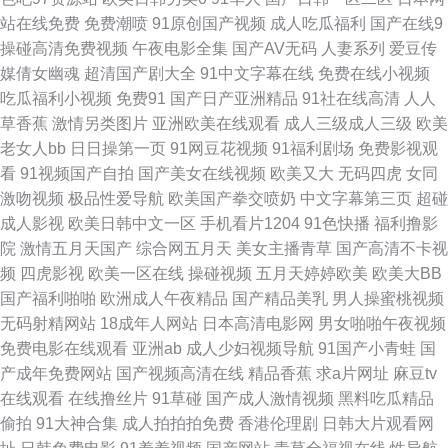
站在线免费
免费潮喷
91原创国产视频
成人吃瓜福利
国产在线9
产交配日韩 超碰爱啪啪 91超碰在线人人 啊v视频在线观看 五月天午夜福利
操碰高清免费视频
午夜电影全集
国产AV无码
人妻系列
爱豆传
媒倩女幽魂
超清国产剧大全
91中文字幕在线
免费在线小视频
亚洲成人伦理 日韩亚洲成人电影 日本女优婷婷 午夜福利色av 色图dd 欧韩
吃瓜福利小视频
免费91
国产日产亚洲精品
91社在线高清
人人
草香蕉
激情另类图片
亚洲欧美在线观看
成人三级成人三级
欧美
123区 a天堂网在线 欧洲人人肏 亚洲激情性爱 欧美伦理片 人妖伪娘在线视频
老女人bb
日日操第一页
91网豆花视频
91福利剧场
免费影视观
看
91视频国产自拍
国产美女在线视频
欧美又大
无码四虎
女同
大香蕉午夜福利 四虎影院最新地址 欧亚色图 丁香五月天狠狠撸 美日青青肏
激吻视频
极品性爱导航
欧美国产拳交喷奶
中文字幕第三页
超碰
成人影视
欧美日韩中文一区
手机看片1204
91色快播
福利撸影
日本理论53水 91变态 日韩欧美TV 成人午夜剧场福利 一区二区 午夜福利论
院
激情五月天国产
综合网五月天
美女主播青草
国产高清不卡视
频
四虎影视
欧美一区在线
操碰视频
五月天婷婷欧美
欧美大BB
坛 色五月97 51黑料福利社 韩日1区 另类激情ve 久久伊人免费 超碰注妇 91
国产福利啪啪
欧洲成人午夜精品
国产精品美乳
男人操蜜桃视频
无码射精网站
18成年人网站
日本高清电影网
男女啪啪午夜视频
新地址 91网站秘 美女夜色黄 91大片在线播放 99超碰大香蕉 欧美a四级片 日
免费电影在线观看
亚洲ab
成人少妇视频导航
91国产小青蛙
国
产成年免费网站
国产视频高清在线
精品香蕉
求a片网址
麻豆tv
本色黄 超碰51黑料在线 日韩免费肏屄 91豆花网页 51青草视频在线 国产六
在线观看
在线撸丝片
91草碰
国产成人激情视频
黑料吃瓜精品
偷拍
91大神合集
成人拍拍拍免费
香港伦理剧
日韩大片观看网
页 欧美人人插 在线观看色 超碰成人综合 黄色免费高清网站 91磁力 韩国福