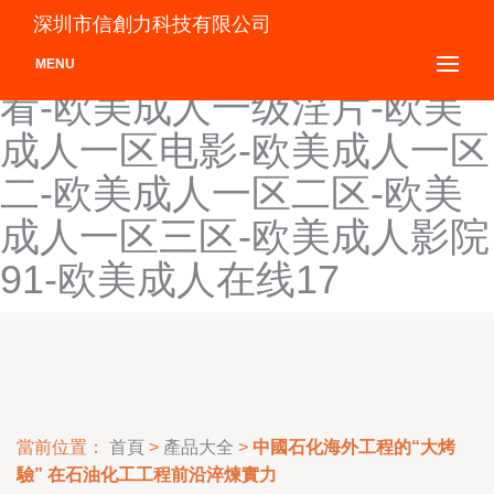
欧美成人性毛片视频-欧美成
深圳市信創力科技有限公司
人性影院-欧美成人性在线观
MENU
看-欧美成人一级淫片-欧美
成人一区电影-欧美成人一区
二-欧美成人一区二区-欧美
成人一区三区-欧美成人影院
91-欧美成人在线17
當前位置：
首頁
>
產品大全
>
中國石化海外工程的“大烤
驗” 在石油化工工程前沿淬煉實力