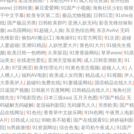
AV福利
|
老湿免费国产
|
导航色AVVV
|
成人论坛资源
|
亚州色图
www
|
日韩特黄
|
麻豆爱爱网
|
91国产小视频
|
海角社区少妇
|
狠狠
干中文字幕
|
欧美专区第二页
|
极品尤物视频
|
日韩51页
|
91she在
线
|
国产极品另类
|
日韩欧美群P
|
亚洲人妖无码
|
影音先锋丝袜制
服
|
av岛国网站
|
91超碰人人操
|
东京热综合网
|
东京AvAv
|
无码
先锋影音
|
偷拍AV搬运I工
|
海角操91
|
91官方网页
|
91次原
|
超碰
人妻超碰
|
亚洲91精品
|
人妖性爱大片
|
黄色91大片
|
91猫先生视
频
|
欧美日韩一色哟哟
|
久草探花
|
91青青操网站
|
草草www
|
91搭
讪美女
|
在线老性爱乱
|
亚洲天堂狼友网
|
成人日韩亚洲欧美
|
91
人兽
|
97亚洲涩
|
欧美性理论片
|
91黄色变态视频
|
超碰人人大
|
人
人槽人人
|
福利AV电影
|
欧美成人女同黄
|
精品成人
|
91视额
|
伊人
大香蕉伊人
|
超碰91免费在线
|
91妻骚逼网站
|
国语精品在线久久
|
日逼国产视频
|
日韩新片百度网网
|
日韩精品在线久久
|
海角社区
猫先生
|
97电影院色
|
日本三级aaa
|
五月天色图
|
97国产精品
|
无
码破解无码破解
|
老湿福利影院
|
无码爆乳久久
|
另类欧美
|
国产精
品在线网址
|
91色伦
|
青青草中文娱乐网
|
91N色网
|
午夜男人电影
A片
|
日韩成人论坛
|
99欧美不能看
|
国产在线观看91
|
婷婷福利影
院
|
ts男娘激情
|
91资源网址
|
综合色鬼
|
老司机午夜成人
|
91国产