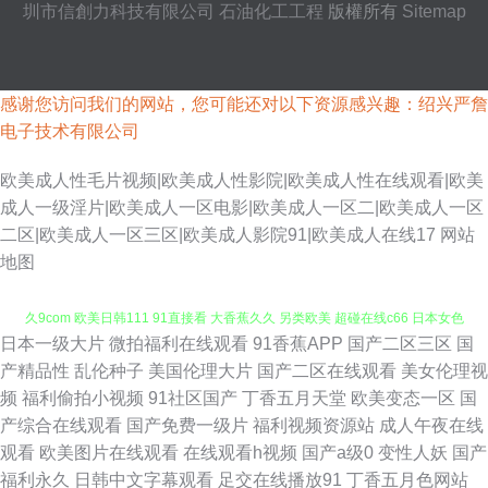
圳市信創力科技有限公司
石油化工工程
版權所有
Sitemap
感谢您访问我们的网站，您可能还对以下资源感兴趣：绍兴严詹
电子技术有限公司
欧美成人性毛片视频|欧美成人性影院|欧美成人性在线观看|欧美
成人一级淫片|欧美成人一区电影|欧美成人一区二|欧美成人一区
二区|欧美成人一区三区|欧美成人影院91|欧美成人在线17
网站
地图
日本一级大片
微拍福利在线观看
91香蕉APP
国产二区三区
国
日韩精品免费 另类图片综合 欧州成人一三区 黑丝AV网 国产香蕉99 蜜芽久
产精品性
乱伦种子
美国伦理大片
国产二区在线观看
美女伦理视
频
福利偷拍小视频
91社区国产
丁香五月天堂
欧美变态一区
国
久9com 欧美日韩111 91直接看 大香蕉久久 另类欧美 超碰在线c66 日本女色
产综合在线观看
国产免费一级片
福利视频资源站
成人午夜在线
观看
欧美图片在线观看
在线观看h视频
国产a级0
变性人妖
国产
色视频 老司机成人福利 亚洲黄色免费电影 91自慰 51视频网 国产日韩欧美足
福利永久
日韩中文字幕观看
足交在线播放91
丁香五月色网站