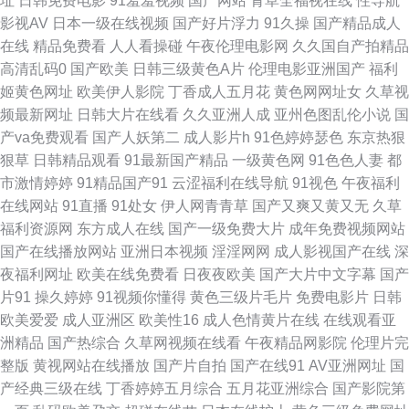
址
日韩免费电影
91羞羞视频
国产网站
青草全福视在线
性导航
影视AV
日本一级在线视频
国产好片浮力
91久操
国产精品成人
利电影网 欧美啊啊啊 国产传媒专区 俺去啦综合网址 午夜三级啪啪 综合色图
在线
精品免费看
人人看操碰
午夜伦理电影网
久久国自产拍精品
高清乱码0
国产欧美
日韩三级黄色A片
伦理电影亚洲国产
福利
97在线视频鸥洲 欧美情色图文 ts性爱网 丰满少妇综合网 91次园 91老司机综
姬黄色网址
欧美伊人影院
丁香成人五月花
黄色网网址女
久草视
频最新网址
日韩大片在线看
久久亚洲人成
亚州色图乱伦小说
国
合热 日本足交视频 微拍福利二区 成人片大香蕉 日本三级人妻 久久伊人视频
产va免费观看
国产人妖第二
成人影片h
91色婷婷瑟色
东京热狠
狠草
日韩精品观看
91最新国产精品
一级黄色网
91色色人妻
都
俺去啦最新网址 操欧美女孩的穴 欧美性交片深喉 超碰人人摸人人爱 婷婷色
市激情婷婷
91精品国产91
云涩福利在线导航
91视色
午夜福利
在线网站
91直播
91处女
伊人网青青草
国产又爽又黄又无
久草
成人网 久久靑青操 人妻精品久久 91福利微拍 午夜激情av网站 男人天堂无码
福利资源网
东方成人在线
国产一级免费大片
成年免费视频网站
国产在线播放网站
亚洲日本视频
淫淫网网
成人影视国产在线
深
超碰九九 超碰啪啪在线 午夜寂寞福利 欧美成人www 欧美日AB 日韩卡一卡
夜福利网址
欧美在线免费看
日夜夜欧美
国产大片中文字幕
国产
片91
操久婷婷
91视频你懂得
黄色三级片毛片
免费电影片
日韩
二卡三 91传媒视频 老司机无码 黄色无码91精东 东方欧美亚洲 午夜剧场老司
欧美爱爱
成人亚洲区
欧美性16
成人色情黄片在线
在线观看亚
洲精品
国产热综合
久草网视频在线看
午夜精品网影院
伦理片完
机 午夜香蕉成人网站 美女足交91 欧美TV成人在线 91九色韩国 在线狼友 国
整版
黄视网站在线播放
国产片自拍
国产在线91
AV亚洲网址
国
产经典三级在线
丁香婷婷五月综合
五月花亚洲综合
国产影院第
产TS系里 超碰青青操 青青操网站 aa国产探花 欧洲免费三级片 无码一卡 传