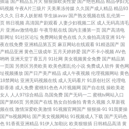
插逼
国产精品五月天
狠狠操欧美性爱
国产绝色精品
精品孕妇无
码视频
午夜A片三级片
天美果冻传媒
久久国产成人精品
精品93
久久久
日本人妖射精
学生妹avav
国产熟女视频在线
乱伦第一
页
韩日视频
高清国产剧观看
人妻少妇视频二区
成人无码高清毛
片
亚洲av激情电影
午夜导航在线
国内主播第一页
国产高清电
影网址
91社区论坛
免费网站黄色在线
久久偷拍高清亚洲
91午
夜在线免费
亚洲精品第五页
麻豆网站在线观看
91精选国产
国
产精品亚洲
黄色三级成年
五月天婷婷爱
国产不卡小视频
AV色
哟哟
亚洲天堂丁香五月
91社网
美女视频黄全免费
国产精品第
一页国
另类区另类欧美
欧美色图乱伦小说
免费成人软件
黄色网
址视频播放
国产日产美产精品
成人午夜视频
伦理视频网站
黄色
18禁网站
亚洲无码视频在线
成人无码看片
91原创社区
伦理电
影香港
成人免费
蜜桃91色色
A片视频网
国产自在线
操欧美老
女人
人人97综合精品
岛国免费
国产无码一二
蜜桃tv网站入口
国产第66页
另类国产在线
熟女自拍偷拍
青青久视频
久草新视
频在线
激情深爱欧美激情
91视频官网国产
狠狠操-91
91我要操
国产ts视频网站
国产美女视频网站
91视频成人下载
国产无码色
色
91香蕉亚洲精品
91伊人加勒比
欧美狠狠插
日韩精品高清
黄