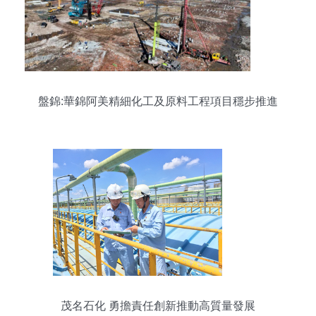
盤錦:華錦阿美精細化工及原料工程項目穩步推進
茂名石化 勇擔責任創新推動高質量發展