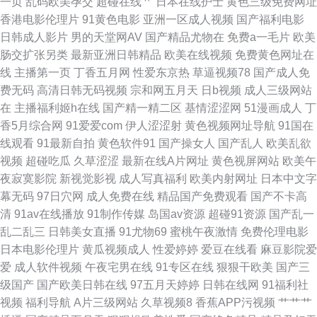
一页
乱码欧美孕交
超碰在线艹
日本在线护士
黄色三级免费网址
香港电影伦理片
91黄色电影
亚洲一区成人视频
国产福利电影
媒视频在线入口 91she在线 福利伦理影院 国产视频福利 大香蕉久久 国产在
日韩成人影片
男的天堂网AV
国产精品尤物在
免费a一毛片
欧美
肠交扩张另类
最新亚洲日韩精品
欧美在线视频
免费黄色网址在
线第一页 日本蜜桃综合网 国内成人精品 美女足交网站 韩国自拍视频精选 国
线
主播第一页
丁香五月网
性爱东京热
草逼视频78
国产成人免
费无码
高清日韩无码视频
宗和网五月天
日b视频
成人三级网站
产传媒第三页 婷婷色黑料91 少妇社区 欧美h网 一本道做爱 在线h片 成人a∨
在
主播福利姬h在线
国产精一精二区
基情涩涩网
51漫画成人
丁
香5月综合网
91爱爱com
伊人涩涩射
黄色视频网址导航
91国在
91网黄 中文字幕绯色av 色色一本岛色 麻豆快播影院 操操超碰 Aⅴ网站 丁香
线观看
91最新自拍
黄色软件91
国产操女人
国产乱人
欧美乱欲
视频
超碰吃瓜
久草涩涩
最新在线A片网址
黄色视屏网站
欧美午
五月天狠狠撸 91c逼 日本少妇内射欧美 黄色电影链接 超碰久久夜夜 久久8热
夜寂寞影院
新视觉影视
成人写真福利
欧美内射网址
日本中文字
幕无码
97日穴网
成人免费在线
精品国产免费观看
国产不卡高
福利姫精品导航 黄色剧场 九一福利版 大香蕉福利社 成人精品鲁一鲁 福利电
清
91av在线播放
91制作传媒
岛国av资源
超碰91资源
国产乱一
乱二乱三
日韩美女直播
91尤物69
蜜桃午夜激情
免费伦理电影
影偶偶 日韩有码视频网 午夜专区 福利久草
日本电影伦理片
黄瓜视频成人
性爱婷婷
爱豆在线看
麻豆影院爱
爱
成人软件视频
午夜宅男在线
91专区在线
狠狠干欧美
国产三
级国产
国产欧美日韩在线
97五月天婷婷
日韩在线网
91福利社
视频
福利导航
A片三级网站
久草视频8
香蕉APP污视频
艹艹艹