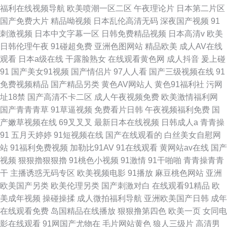
福利在线视频导航
欧美喷潮一区二区
午夜理论片
日本第二片区
国产免费大片
精品呦视频
日本乱伦高清无码
深夜国产视频
91
刺激视频
日本中文字幕一区
日韩免费精品视频
日本高清v
欧美
日韩伦理午夜
91碰超免费
亚洲色图网站
精品欧美
成人AV在线
观看
日本a级在线
干露脸熟女
在线观看黄色网
成人抖音
爰上碰
91
国产美女91视频
国产情侣片
97人人看
国产三级视频在线
91
免费视频精品
国产精品另类
黄色AV网站人
黄色91福利社
污网
址18禁
国产高清不卡二区
成人午夜视频免费
欧美激情福利网
国产青青青草
91草逼视频
免费看片日韩
午夜视频福利免费
国
产嫩草视频在线
69叉叉叉
最新日本在线视频
日韩成人a
青青操
91
五月天婷婷
91短视频在线
国产在线观看的
白丝美女自慰网
站
91福利免费视频
加勒比91AV
91在线观看
黄网站av在线
国产
视频
狠狠擼狠狠擼
91桃色小视频
91激情
91干啪啪
青青操青青
干
主播诱惑无码专区
欧美视频电影
91播放
麻豆桃色网站
亚洲
欧美国产另类
欧美伦理另类
国产刺激对白
在线观看91精品
欧
美成年视频
操碰操揉
成人微拍福利导航
亚洲欧美国产日韩
成年
在线观看免费
岛国精品在线播放
狠狠撸第四色
欧美一页
女同电
影在线观看
91网国产尤物在
毛片网站黄色
狼人三级片
高清男