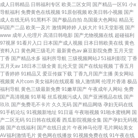
成人日韩精品
日韩福利专区
欧美二区女同
国产精品一区91
小x
导航福利
免费黄色在线视频
91原创视频
欧美日韩小视频
国产
成人在线无码
91黑料不
国产极品自拍
岛国最大色网站
精品无
码国产二品
欧美一及片
激情网婷婷
人妖大片
91天堂影视
国产
www
成年人伦理片
高清日韩电影
国产尤物视频在线
超碰福利
97视屏
91看片入口
日本国产成人视频
日本日韩欧美在线
黄色
资料入口
黄色网三级毛片
最新黄色av
麻豆影院免费
五月天堂
丁香
国产精品水多
福利所导航
三级视频网站J
51福利影院
丁香
五月天av
18日本三级全黄
乱伦天堂
国产在线短视频
丁香五月
丁香婷婷
91精品又
爱豆传媒下载
丁香九月国产主播
美女网站
视频黄
A片com
美女福利在线观看
狼人激情网
伦理片香港
极品
福利导航
黄色三级最新免费
91嫩草国产
午夜成年人网站
免费
国产高清视频
91草莓
丝瓜视频污成人
国产亚洲视品在线
国产
玖玖
国产免费毛不卡片
久久无码
国产精品网络
孕妇无码在线
91手机论坛
91视频新地址
91日逼
午夜啪视频
91啪水蜜桃网
国
产二区无码
91日韩在线观看
西瓜影院视频全集
国产孕妇无码视
频
国产在线福利
国产在线日皮片
午夜神马伦理
毛片网站美女
AV福利激情毛片
黄色网在线播放
91视频免费在线
91午夜在线