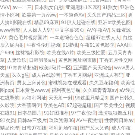
VVV
|
av一二三
|
日本熟女自慰
|
亚洲黑料1区2区
|
91熟女
|
亚洲色
情小说网
|
欧美第一页www
|
一本道色AV
|
久久国产精品三区
|
男
人搞b影院在线
|
精品69麻豆
|
91伊人超碰在线
|
亚洲bt欧美色图
|
www蜜臀
|
人人操人人97
|
中文字幕39页
|
AV午夜AV
|
先锋资源
AV
|
黄色毛片視頻圖片
|
一本道综合色色
|
超碰97在线人人
|
白丝
后入屁内射
|
午夜性伦理视频
|
91蜜桃
|
午夜91黄色影院
|
AAA国
产999
|
丝袜福利影院
|
欧美在线A片
|
欧美三级性爱
|
五月天青青
草
|
人妻玖玖
|
日韩另类a片
|
黄色网网址网页版
|
丁香五月性交网
友
|
97青青草超碰
|
欧美a级片一区
|
亚洲国产天天综合
|
www男人
天堂
|
久久g热
|
成人在线影音
|
丁香五月网站
|
亚洲成人有码
|
亚
洲黄页
|
男女上床黄色
|
蜜桃视频在现观看
|
久久豆花福利
|
欧美性
图ppp
|
日本黄色wwww
|
福利夜色导航
|
久久草青青草av
|
aV经典
在线导航
|
av福利网址
|
天天射一射
|
99这里只精品9
|
国产日韩久
久影院
|
大香蕉网伊
|
欧美色AB
|
97超碰超碰
|
国产欧美性交
|
视频
在线91
|
日本岛国片
|
91好图推荐
|
97午夜伦理
|
激情狠狠撸五月
|
91次员
|
日韩av三级片
|
玖玖资源36
|
AV午夜激情
|
性爱网日韩av
|
精品伦理
|
日韩97在线
|
福利剧场午夜
|
国产又大又色
|
成人午夜