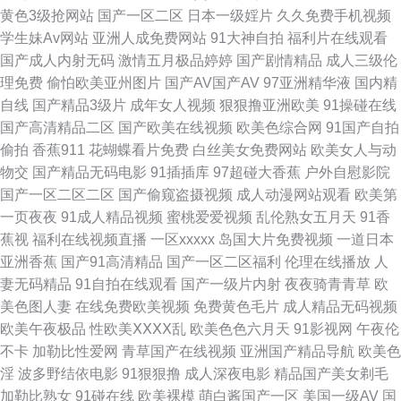
黄色3级抢网站
国产一区二区
日本一级婬片
久久免费手机视频
交 av导航网站 超碰99热 亚洲国产aa 欧美另类女人男人 福利社123 五月天
学生妹Av网站
亚洲人成免费网站
91大神自拍
福利片在线观看
国产成人内射无码
激情五月极品婷婷
国产剧情精品
成人三级伦
91视频 青娱乐最新地址 欧美精品18 www91爱爱 亚洲日本色网扯 美女深夜
理免费
偷怕欧美亚州图片
国产AV国产AV
97亚洲精华液
国内精
自线
国产精品3级片
成年女人视频
狠狠撸亚洲欧美
91操碰在线
发福利 91人妻视频 国产精自拍 青青草操逼视频 国产精品成年 天堂久久大香
国产高清精品二区
国产欧美在线视频
欧美色综合网
91国产自拍
偷拍
香蕉911
花蝴蝶看片免费
白丝美女免费网站
欧美女人与动
蕉 久草色视频 福利午夜探花 国产馆绿帽 日韩色图网 欧美人妻自慰 伪娘白丝
物交
国产精品无码电影
91插插库
97超碰大香蕉
户外自慰影院
国产一区二区二区
国产偷窥盗摄视频
成人动漫网站观看
欧美第
内射 国产日韩九九 玖玖艹东京 AⅤ日韩 欧美国产专区 狠狠喽老司机 97久久
一页夜夜
91成人精品视频
蜜桃爱爱视频
乱伦熟女五月天
91香
蕉视
福利在线视频直播
一区xxxxx
岛国大片免费视频
一道日本
视频 91cn视频 91人妻字幕 蜜芽成人网站 精品自拍傳媒 黑料网曝福利导航
亚洲香蕉
国产91高清精品
国产一区二区福利
伦理在线播放
人
妻无码精品
91自拍在线观看
国产一级片内射
夜夜骑青青草
欧
国产视频久久探花 九一网站永久免费 91c仔丝袜在线 A片视屏 www日日干
美色图人妻
在线免费欧美视频
免费黄色毛片
成人精品无码视频
欧美午夜极品
性欧美ⅩⅩⅩⅩ乱
欧美色色六月天
91影视网
午夜伦
wwwav在 福利社在线观看 午夜福利A片官网 最新91在线视频 亚洲青青操原
不卡
加勒比性爱网
青草国产在线视频
亚洲国产精品导航
欧美色
淫
波多野结依电影
91狠狠撸
成人深夜电影
精品国产美女剃毛
伊人久肏 亚州综合15P 东京热色图片 韩国电影色色 五月激情综合基地 51福
加勒比熟女
91碰在线
欧美裸模
萌白酱国产一区
美国一级AV
国