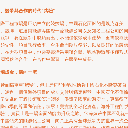
、競爭與合作的時代“烤驗”
國際工程市場是巨頭林立的競技場，中國石化面對的是埃克森美
孚、殼牌、道達爾能源等國際一流能源公司以及知名工程公司的
臺競爭。要在競爭中脫穎而出，不能僅依賴成本優勢，更需依靠
術領先性、項目執行效率、全生命周期服務能力以及良好的品牌
譽。在大型項目中，也需要靈活采用聯合體、戰略聯盟等多種形
與國際伙伴合作，在合作中學習，在競爭中成長。
淬煉成金，邁向一流
盡管面臨重重“烤驗”，但正是這些挑戰推動著中國石化不斷突破自
我。通過一個個海外項目的成功交付與穩定運營，中國石化不僅
出了先進的工程技術和管理經驗，保障了國家能源安全，更贏得
國際市場的尊重和信任，積累了寶貴的全球化資產。海外工程的“
烤驗”，實質上是一場全面的能力升級之旅。它淬煉著中國石化從
家中國領先的能源化工公司，向真正具有全球競爭力的世界一流
業穩步邁進。隨著能源轉型的深入，如何在新能源、低碳技術領