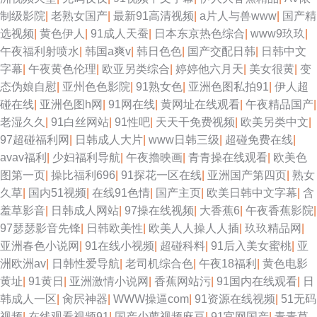
制级影院
|
老熟女国产
|
最新91高清视频
|
a片人与兽www
|
国产精
选视频
|
黄色伊人
|
91成人天蚕
|
日本东京热色综合
|
www9玖玖
|
午夜福利射喷水
|
韩国a爽v
|
韩日色色
|
国产交配日韩
|
日韩中文
字幕
|
午夜黄色伦理
|
欧亚另类综合
|
婷婷他六月天
|
美女很黄
|
变
态伪娘自慰
|
亚州色色影院
|
91熟女色
|
亚洲色图私拍91
|
伊人超
碰在线
|
亚洲色图h网
|
91网在线
|
黄网址在线观看
|
午夜精品国产
|
老湿久久
|
91白丝网站
|
91性吧
|
天天干免费视频
|
欧美另类中文
|
97超碰福利网
|
日韩成人大片
|
www日韩三级
|
超碰免费在线
|
avav福利
|
少妇福利导航
|
午夜擼映画
|
青青操在线观看
|
欧美色
图第一页
|
操比福利696
|
91探花一区在线
|
亚洲国产第四页
|
熟女
久草
|
国内51视频
|
在线91色情
|
国产主页
|
欧美日韩中文字幕
|
含
羞草影音
|
日韩成人网站
|
97操在线视频
|
大香蕉6
|
午夜香蕉影院
|
97瑟瑟影音先锋
|
日韩欧美性
|
欧美人人操人人插
|
玖玖精品网
|
亚洲春色小说网
|
91在线小视频
|
超碰科料
|
91后入美女蜜桃
|
亚
洲欧洲av
|
日韩性爱导航
|
老司机综合色
|
午夜18福利
|
黄色电影
黄址
|
91黄日
|
亚洲激情小说网
|
香蕉网站污
|
91国内在线观看
|
日
韩成人一区
|
肏屄神器
|
WWW操逼com
|
91资源在线视频
|
51无码
视频
|
在线观看视频91
|
国产少萝视频麻豆
|
91官网国产
|
青青草