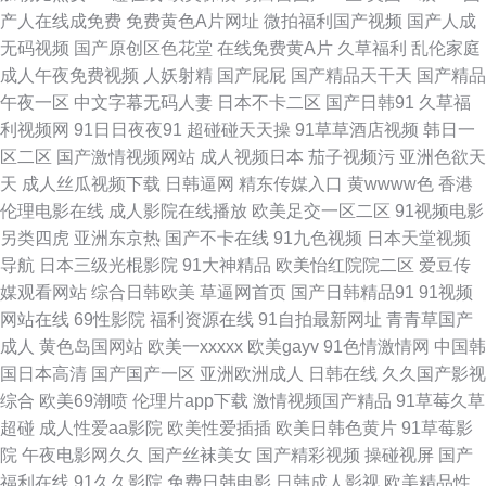
产人在线成免费
免费黄色A片网址
微拍福利国产视频
国产人成
利视频导航 另类国产在线 国产传媒三级 国产精品熟女一区 AV黄色在线 丝袜
无码视频
国产原创区色花堂
在线免费黄A片
久草福利
乱伦家庭
成人午夜免费视频
人妖射精
国产屁屁
国产精品天干天
国产精品
足交影视 91影音绯色 超碰大青青97 91中文视频 91成人入口 丝袜AV影院 韩
午夜一区
中文字幕无码人妻
日本不卡二区
国产日韩91
久草福
利视频网
91日日夜夜91
超碰碰天天操
91草草酒店视频
韩日一
国床上a级视频 國內精品區在綫 91素人 岛国动作片网站 熟女少妇系列 黄色
区二区
国产激情视频网站
成人视频日本
茄子视频污
亚洲色欲天
天
成人丝瓜视频下载
日韩逼网
精东传媒入口
黄wwww色
香港
网免网站 91偷拍探花网站 肏屄新片 人妖女同 97超碰熟女精品 人人操超碰在
伦理电影在线
成人影院在线播放
欧美足交一区二区
91视频电影
另类四虎
亚洲东京热
国产不卡在线
91九色视频
日本天堂视频
线 91导航成人 超碰视97 午夜激情福利 狠狠涩夜夜 亚洲一区在线 日本αV中
导航
日本三级光棍影院
91大神精品
欧美怡红院院二区
爱豆传
媒观看网站
综合日韩欧美
草逼网首页
国产日韩精品91
91视频
文字幕 www香蕉视频 97超碰源 日本www色色 九一刺激 欧美激情一区 伊人
网站在线
69性影院
福利资源在线
91自拍最新网址
青青草国产
成人
黄色岛国网站
欧美一xxxxx
欧美gayv
91色情激情网
中国韩
爱爱网 狠狠的日天天干 青青操逼网 久久丁香网 国产十日美 久久国产精品区
国日本高清
国产国产一区
亚洲欧洲成人
日韩在线
久久国产影视
综合
欧美69潮喷
伦理片app下载
激情视频国产精品
91草莓久草
97超碰人人妻 欧美一二三四操 51福利社区 久草夜福利 美女足交91 国产素
超碰
成人性爱aa影院
欧美性爱插插
欧美日韩色黄片
91草莓影
院
午夜电影网久久
国产丝袜美女
国产精彩视频
操碰视屏
国产
人不卡 日韩人妻无码同性 午夜福利视频1 人人干人人操人妻 一级a黄 爱豆传
福利在线
91久久影院
免费日韩电影
日韩成人影视
欧美精品性