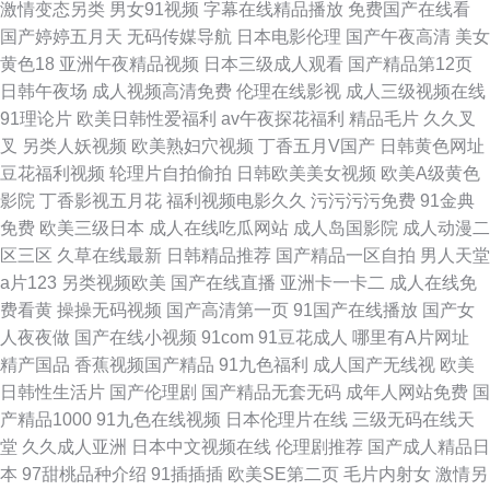
激情变态另类
男女91视频
字幕在线精品播放
免费国产在线看
国产婷婷五月天
无码传媒导航
日本电影伦理
国产午夜高清
美女
黄色18
亚洲午夜精品视频
日本三级成人观看
国产精品第12页
日韩午夜场
成人视频高清免费
伦理在线影视
成人三级视频在线
91理论片
欧美日韩性爱福利
av午夜探花福利
精品毛片
久久叉
叉
另类人妖视频
欧美熟妇穴视频
丁香五月V国产
日韩黄色网址
豆花福利视频
轮理片自拍偷拍
日韩欧美美女视频
欧美A级黄色
影院
丁香影视五月花
福利视频电影久久
污污污污免费
91金典
免费
欧美三级日本
成人在线吃瓜网站
成人岛国影院
成人动漫二
区三区
久草在线最新
日韩精品推荐
国产精品一区自拍
男人天堂
a片123
另类视频欧美
国产在线直播
亚洲卡一卡二
成人在线免
费看黄
操操无码视频
国产高清第一页
91国产在线播放
国产女
人夜夜做
国产在线小视频
91com
91豆花成人
哪里有A片网址
精产国品
香蕉视频国产精品
91九色福利
成人国产无线视
欧美
日韩性生活片
国产伦理剧
国产精品无套无码
成年人网站免费
国
产精品1000
91九色在线视频
日本伦理片在线
三级无码在线天
堂
久久成人亚洲
日本中文视频在线
伦理剧推荐
国产成人精品日
本
97甜桃品种介绍
91插插插
欧美SE第二页
毛片内射女
激情另